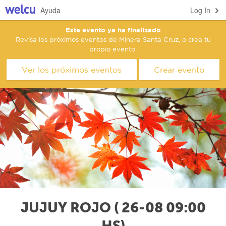
Ayuda
Log In
Este evento ya ha finalizado
Revisa los próximos eventos de Minera Santa Cruz, o crea tu
propio evento.
Ver los próximos eventos
Crear evento
JUJUY ROJO ( 26-08 09:00
HS)