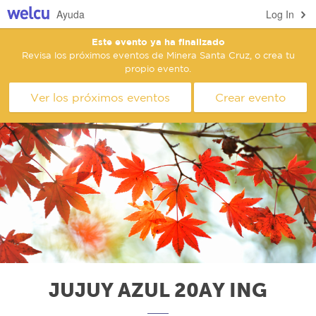
Ayuda
Log In
Este evento ya ha finalizado
Revisa los próximos eventos de Minera Santa Cruz, o crea tu
propio evento.
Ver los próximos eventos
Crear evento
JUJUY AZUL 20AY ING