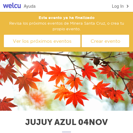
Ayuda
Log In
Este evento ya ha finalizado
Revisa los próximos eventos de Minera Santa Cruz, o crea tu
propio evento.
Ver los próximos eventos
Crear evento
JUJUY AZUL 04NOV