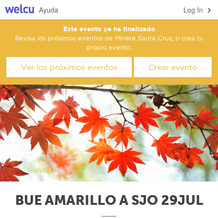
Ayuda
Log In
Este evento ya ha finalizado
Revisa los próximos eventos de Minera Santa Cruz, o crea tu
propio evento.
Ver los próximos eventos
Crear evento
BUE AMARILLO A SJO 29JUL