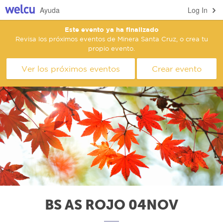
Ayuda
Log In
Este evento ya ha finalizado
Revisa los próximos eventos de Minera Santa Cruz, o crea tu
propio evento.
Ver los próximos eventos
Crear evento
BS AS ROJO 04NOV