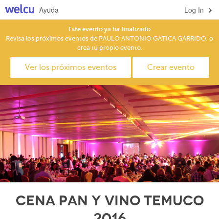
Ayuda
Log In
Este evento ya ha finalizado
Revisa los próximos eventos de PAULO ANTONIO GATICA GARRIDO, o
crea tu propio evento.
Ver los próximos eventos
Crear evento
CENA PAN Y VINO TEMUCO
2016