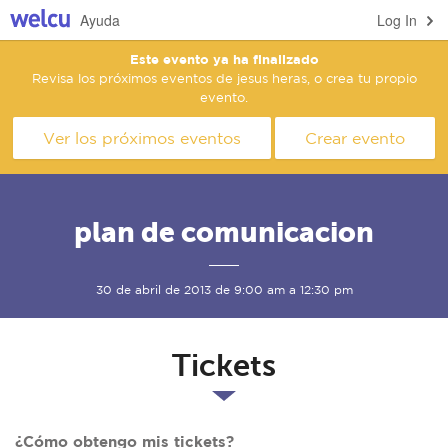
Ayuda
Log In
Este evento ya ha finalizado
Revisa los próximos eventos de jesus heras, o crea tu propio
evento.
Ver los próximos eventos
Crear evento
plan de comunicacion
30 de abril de 2013 de 9:00 am a 12:30 pm
Tickets
¿Cómo obtengo mis tickets?