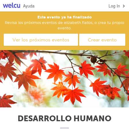
Ayuda
Log In
Este evento ya ha finalizado
Revisa los próximos eventos de elizabeth fiallos, o crea tu propio
evento.
Ver los próximos eventos
Crear evento
DESARROLLO HUMANO