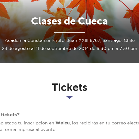
Clases de Cueca
Academia Constanza Prieto, Juan XXIII 6767, Santiago, Chile
28 de agosto al 11 de septiembre de 2014 de 6:30 pm a 7:30 pm
Tickets
tickets?
Welcu
mpletada tu inscripción en
, los recibirás en tu correo elec
de forma impresa al evento.