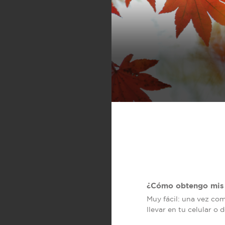
¿Cómo obtengo mis 
Muy fácil: una vez co
llevar en tu celular o 