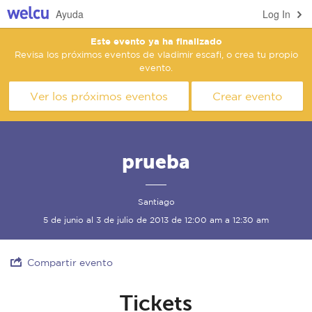
Ayuda
Log In
Este evento ya ha finalizado
Revisa los próximos eventos de vladimir escafi, o crea tu propio
evento.
Ver los próximos eventos
Crear evento
prueba
Santiago
5 de junio al 3 de julio de 2013 de 12:00 am a 12:30 am
Compartir evento
Tickets