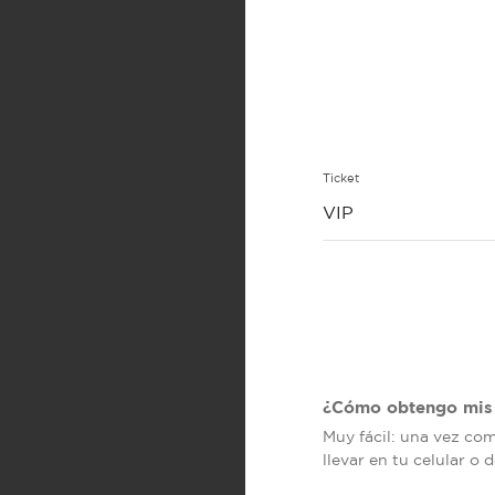
Ticket
VIP
¿Cómo obtengo mis 
Muy fácil: una vez co
llevar en tu celular o 