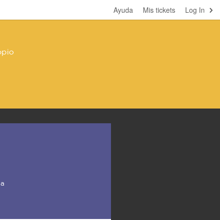
Ayuda
Mis tickets
Log In
opio
na