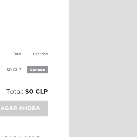
e
Total
Cantidad
P
$0 CLP
Cerrado
Total:
$0 CLP
trónico y los puedes