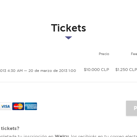
Tickets
Precio
Fe
$10.000 CLP
$1.250 CL
013 4:30 AM — 20 de marzo de 2013 1:00
tickets?
Welcu
mpletada tu inscripción en
, los recibirás en tu correo elec