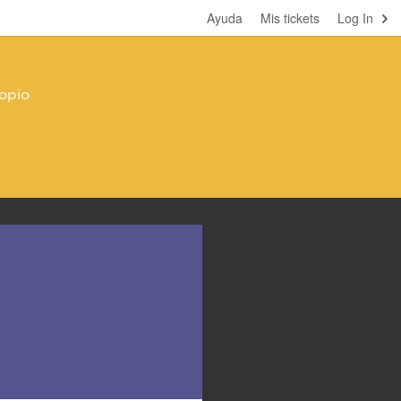
Ayuda
Mis tickets
Log In
opio