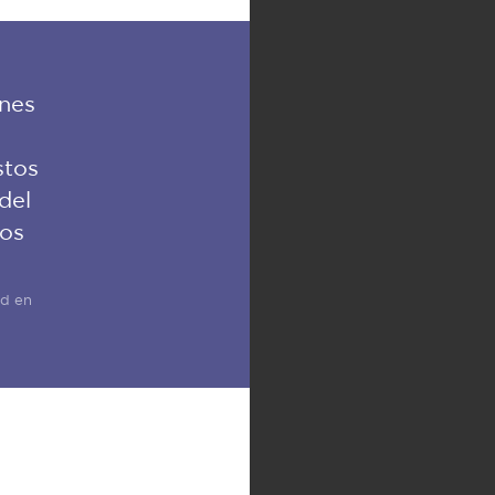
ones
stos
del
tos
ad en