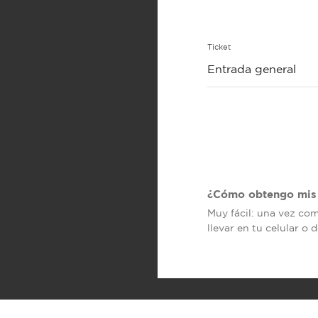
Ticket
Entrada general
¿Cómo obtengo mis 
Muy fácil: una vez co
llevar en tu celular o 