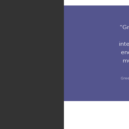
“Gr
int
en
mu
Gree