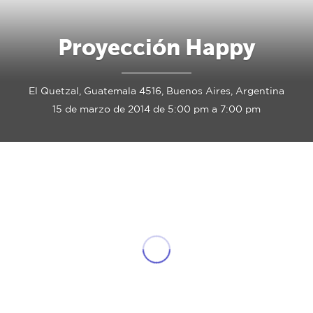
Proyección Happy
El Quetzal, Guatemala 4516, Buenos Aires, Argentina
15 de marzo de 2014 de 5:00 pm a 7:00 pm