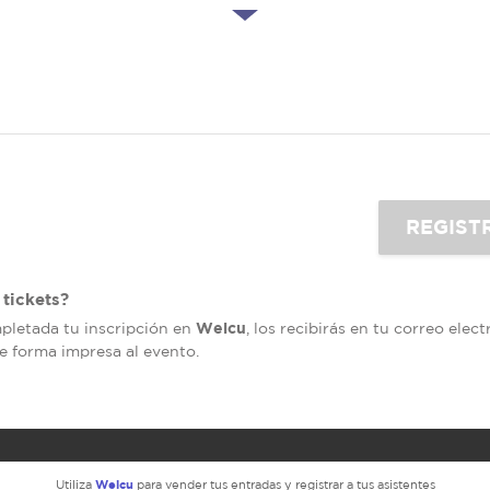
tickets?
Welcu
mpletada tu inscripción en
, los recibirás en tu correo elec
de forma impresa al evento.
Welcu
Utiliza
para vender tus entradas y registrar a tus asistentes