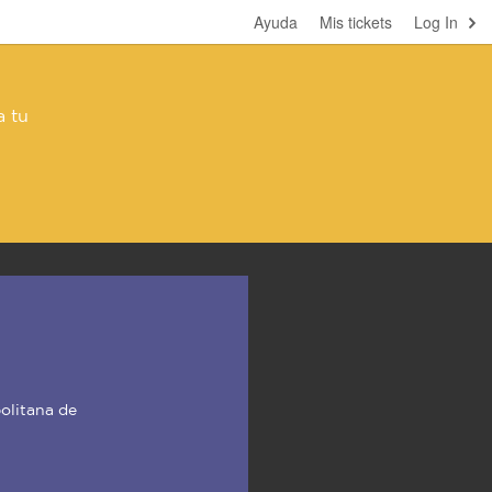
Ayuda
Mis tickets
Log In
a tu
olitana de