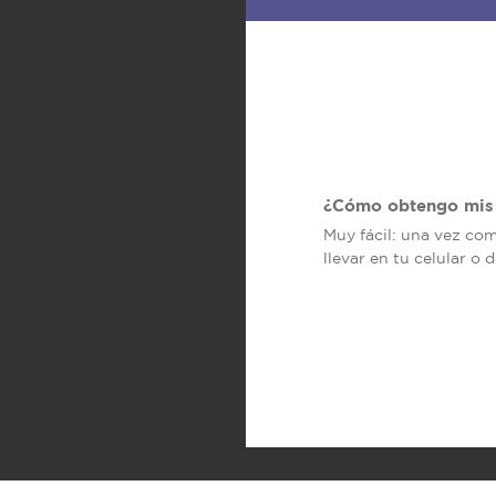
¿Cómo obtengo mis 
Muy fácil: una vez co
llevar en tu celular o 