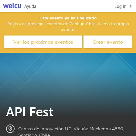
Ayuda
Log In
Este evento ya ha finalizado
Revisa los próximos eventos de Zenhub Chile, o crea tu propio
evento.
Ver los próximos eventos
Crear evento
API Fest
Centro de innovación UC, Vicuña Mackenna 4860,
Santiago, Chile